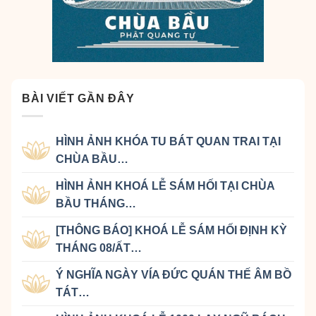
BÀI VIẾT GẦN ĐÂY
HÌNH ẢNH KHÓA TU BÁT QUAN TRAI TẠI
CHÙA BẦU…
HÌNH ẢNH KHOÁ LỄ SÁM HỐI TẠI CHÙA
BẦU THÁNG…
[THÔNG BÁO] KHOÁ LỄ SÁM HỐI ĐỊNH KỲ
THÁNG 08/ẤT…
Ý NGHĨA NGÀY VÍA ĐỨC QUÁN THẾ ÂM BỒ
TÁT…