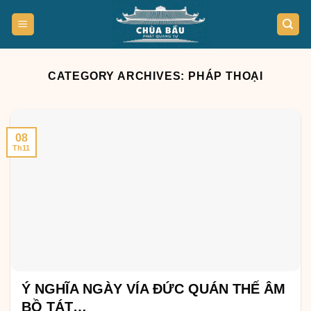
Skip
to
content
CATEGORY ARCHIVES:
PHÁP THOẠI
08
Th11
Ý NGHĨA NGÀY VÍA ĐỨC QUÁN THẾ ÂM
BỒ TÁT…