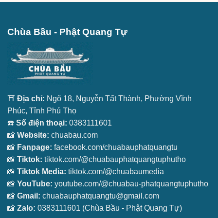
Chùa Bầu - Phật Quang Tự
⛩️
Địa chỉ:
Ngõ 18, Nguyễn Tất Thành, Phường Vĩnh
Phúc, Tỉnh Phú Thọ
☎️
Số điện thoại:
0383111601
📸
Website:
chuabau.com
📸
Fanpage:
facebook.com/chuabauphatquangtu
📸
Tiktok:
tiktok.com/@chuabauphatquangtuphutho
📸
Tiktok Media:
tiktok.com/@chuabaumedia
📸
YouTube:
youtube.com/@chuabau-phatquangtuphutho
📸
Gmail:
chuabauphatquangtu@gmail.com
📸
Zalo:
0383111601
(Chùa Bầu - Phật Quang Tự)