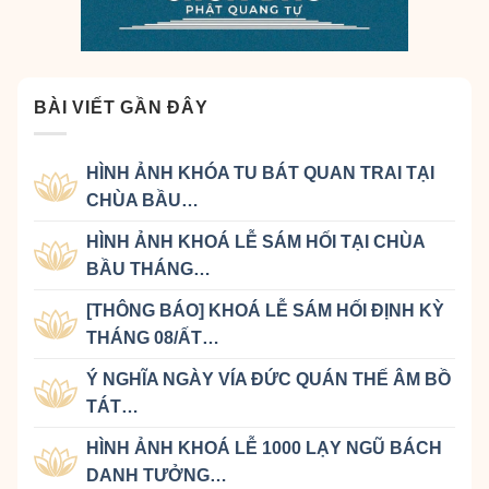
BÀI VIẾT GẦN ĐÂY
HÌNH ẢNH KHÓA TU BÁT QUAN TRAI TẠI
CHÙA BẦU…
HÌNH ẢNH KHOÁ LỄ SÁM HỐI TẠI CHÙA
BẦU THÁNG…
[THÔNG BÁO] KHOÁ LỄ SÁM HỐI ĐỊNH KỲ
THÁNG 08/ẤT…
Ý NGHĨA NGÀY VÍA ĐỨC QUÁN THẾ ÂM BỒ
TÁT…
HÌNH ẢNH KHOÁ LỄ 1000 LẠY NGŨ BÁCH
DANH TƯỞNG…