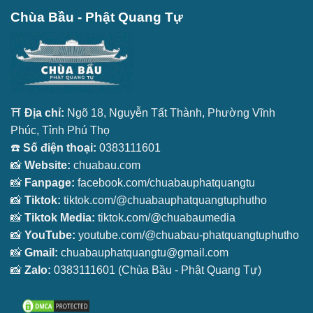
Chùa Bầu - Phật Quang Tự
⛩️
Địa chỉ:
Ngõ 18, Nguyễn Tất Thành, Phường Vĩnh
Phúc, Tỉnh Phú Thọ
☎️
Số điện thoại:
0383111601
📸
Website:
chuabau.com
📸
Fanpage:
facebook.com/chuabauphatquangtu
📸
Tiktok:
tiktok.com/@chuabauphatquangtuphutho
📸
Tiktok Media:
tiktok.com/@chuabaumedia
📸
YouTube:
youtube.com/@chuabau-phatquangtuphutho
📸
Gmail:
chuabauphatquangtu@gmail.com
📸
Zalo:
0383111601
(Chùa Bầu - Phật Quang Tự)