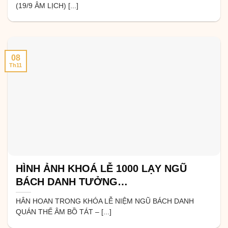
(19/9 ÂM LỊCH) [...]
08
Th11
HÌNH ẢNH KHOÁ LỄ 1000 LẠY NGŨ
BÁCH DANH TƯỞNG…
HÂN HOAN TRONG KHÓA LỄ NIỆM NGŨ BÁCH DANH
QUÁN THẾ ÂM BỒ TÁT – [...]