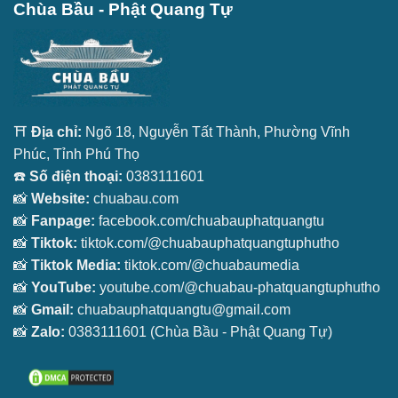
Chùa Bầu - Phật Quang Tự
⛩️
Địa chỉ:
Ngõ 18, Nguyễn Tất Thành, Phường Vĩnh
Phúc, Tỉnh Phú Thọ
☎️
Số điện thoại:
0383111601
📸
Website:
chuabau.com
📸
Fanpage:
facebook.com/chuabauphatquangtu
📸
Tiktok:
tiktok.com/@chuabauphatquangtuphutho
📸
Tiktok Media:
tiktok.com/@chuabaumedia
📸
YouTube:
youtube.com/@chuabau-phatquangtuphutho
📸
Gmail:
chuabauphatquangtu@gmail.com
📸
Zalo:
0383111601
(Chùa Bầu - Phật Quang Tự)