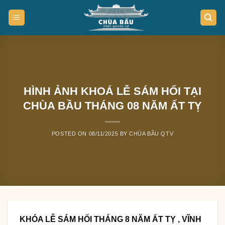
Skip
to
content
HÌNH ẢNH KHOÁ LỄ SÁM HỐI TẠI
CHÙA BẦU THÁNG 08 NĂM ẤT TỴ
POSTED ON
08/11/2025
BY
CHÙA BẦU QTV
KHÓA LỄ SÁM HỐI THÁNG 8 NĂM ẤT TỴ , VĨNH