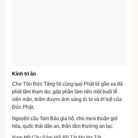
Kính tri ân
Chư Tôn Đức Tăng Ni cùng quý Phật tử gần xa đã
phát tâm tham dự, góp phần làm nên một buổi lễ
viên mãn, thấm đượm ánh sáng từ bi và trí tuệ của
Đức Phật.
Nguyện cầu Tam Bảo gia hộ, cho mưa thuận gió
hòa, quốc thái dân an, thân tâm thường an lạc.
Nam Mô Cầu Sám Hối Bồ Tát Ma Ha Tát