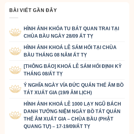
BÀI VIẾT GẦN ĐÂY
HÌNH ẢNH KHÓA TU BÁT QUAN TRAI TẠI
CHÙA BẦU NGÀY 28/09 ẤT TỴ
HÌNH ẢNH KHOÁ LỄ SÁM HỐI TẠI CHÙA
BẦU THÁNG 08 NĂM ẤT TỴ
[THÔNG BÁO] KHOÁ LỄ SÁM HỐI ĐỊNH KỲ
THÁNG 08/ẤT TỴ
Ý NGHĨA NGÀY VÍA ĐỨC QUÁN THẾ ÂM BỒ
TÁT XUẤT GIA (19/9 ÂM LỊCH)
HÌNH ẢNH KHOÁ LỄ 1000 LẠY NGŨ BÁCH
DANH TƯỞNG NIỆM NGÀY BỒ TÁT QUÁN
THẾ ÂM XUẤT GIA – CHÙA BẦU (PHẬT
QUANG TỰ) – 17-19/09/ẤT TỴ